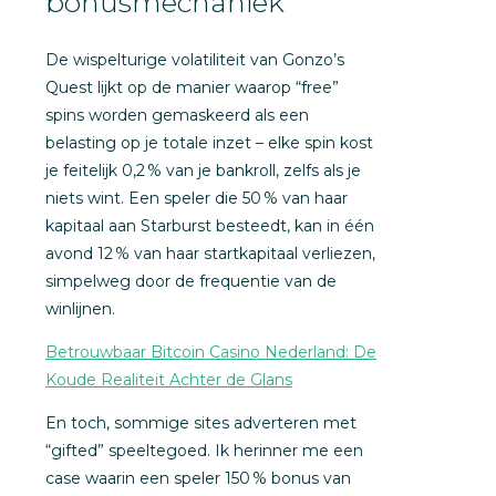
bonusmechaniek
De wispelturige volatiliteit van Gonzo’s
Quest lijkt op de manier waarop “free”
spins worden gemaskeerd als een
belasting op je totale inzet – elke spin kost
je feitelijk 0,2 % van je bankroll, zelfs als je
niets wint. Een speler die 50 % van haar
kapitaal aan Starburst besteedt, kan in één
avond 12 % van haar startkapitaal verliezen,
simpelweg door de frequentie van de
winlijnen.
Betrouwbaar Bitcoin Casino Nederland: De
Koude Realiteit Achter de Glans
En toch, sommige sites adverteren met
“gifted” speeltegoed. Ik herinner me een
case waarin een speler 150 % bonus van