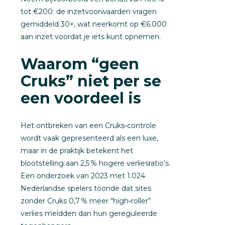
tot €200: de inzetvoorwaarden vragen
gemiddeld 30×, wat neerkomt op €6.000
aan inzet voordat je iets kunt opnemen.
Waarom “geen
Cruks” niet per se
een voordeel is
Het ontbreken van een Cruks‑controle
wordt vaak gepresenteerd als een luxe,
maar in de praktijk betekent het
blootstelling aan 2,5 % hogere verliesratio’s.
Een onderzoek van 2023 met 1.024
Nederlandse spelers toonde dat sites
zonder Cruks 0,7 % meer “high‑roller”
verlies meldden dan hun gereguleerde