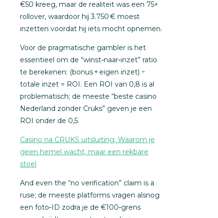
€50 kreeg, maar de realiteit was een 75×
rollover, waardoor hij 3.750 € moest
inzetten voordat hij iets mocht opnemen.
Voor de pragmatische gambler is het
essentieel om de “winst‑naar‑inzet” ratio
te berekenen: (bonus + eigen inzet) ÷
totale inzet = ROI. Een ROI van 0,8 is al
problematisch; de meeste “beste casino
Nederland zonder Cruks” geven je een
ROI onder de 0,5.
Casino na CRUKS uitsluiting: Waarom je
geen hemel wacht, maar een rekbare
stoel
And even the “no verification” claim is a
ruse; de meeste platforms vragen alsnog
een foto‑ID zodra je de €100‑grens