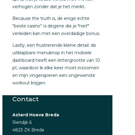
verhogen zonder dat je het merkt.
Because the truth is, de enige echte
“beste casino” is degene die je *niet*
verleiden kan met een overdadige bonus.
Lastly, een frustrerende kleine detail: de
uitklapbare menuknop in het mobiele
dashboard heeft een lettergrootte van 10
pt, waardoor ik elke keer moet inzoomen
en mijn vingerspieren een ongewenste
workout krijgen.
Contact
Asterd Hoeve Breda
Rietdijk 6
4823 ZK Breda