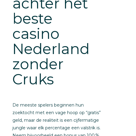
achter het
beste
casino
Nederland
zonder
Cruks
De meeste spelers beginnen hun
zoektocht met een vage hoop op “gratis”
geld, maar de realiteit is een cijfermatige
jungle waar elk percentage een valstrik is.
Neem bijvoorbeeld een bonus van 100 %