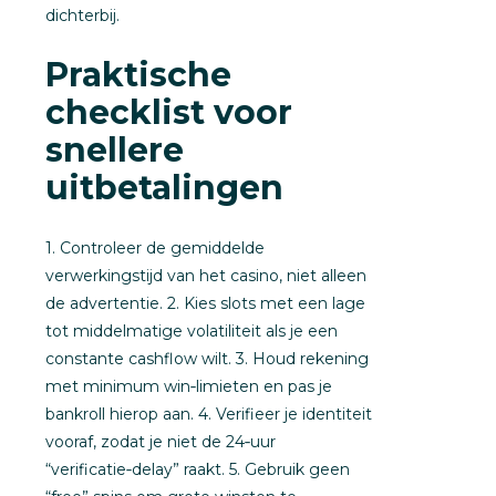
dichterbij.
Praktische
checklist voor
snellere
uitbetalingen
1. Controleer de gemiddelde
verwerkingstijd van het casino, niet alleen
de advertentie. 2. Kies slots met een lage
tot middelmatige volatiliteit als je een
constante cashflow wilt. 3. Houd rekening
met minimum win‑limieten en pas je
bankroll hierop aan. 4. Verifieer je identiteit
vooraf, zodat je niet de 24‑uur
“verificatie‑delay” raakt. 5. Gebruik geen