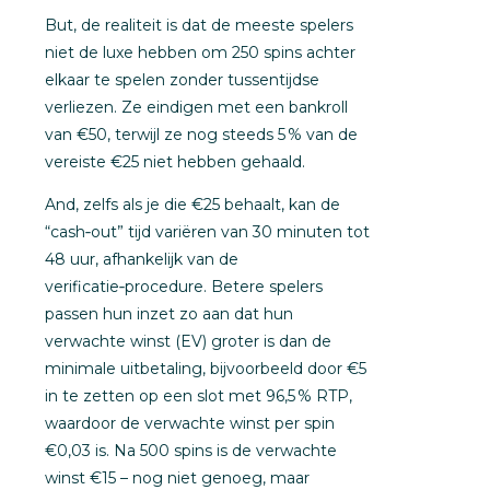
But, de realiteit is dat de meeste spelers
niet de luxe hebben om 250 spins achter
elkaar te spelen zonder tussentijdse
verliezen. Ze eindigen met een bankroll
van €50, terwijl ze nog steeds 5 % van de
vereiste €25 niet hebben gehaald.
And, zelfs als je die €25 behaalt, kan de
“cash‑out” tijd variëren van 30 minuten tot
48 uur, afhankelijk van de
verificatie‑procedure. Betere spelers
passen hun inzet zo aan dat hun
verwachte winst (EV) groter is dan de
minimale uitbetaling, bijvoorbeeld door €5
in te zetten op een slot met 96,5 % RTP,
waardoor de verwachte winst per spin
€0,03 is. Na 500 spins is de verwachte
winst €15 – nog niet genoeg, maar