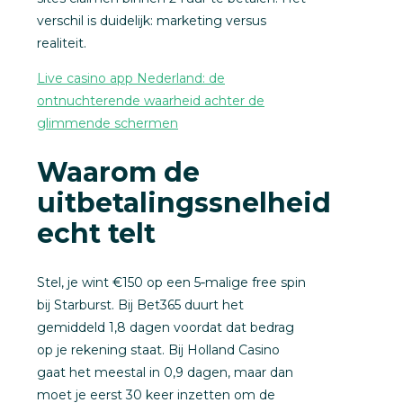
verschil is duidelijk: marketing versus
realiteit.
Live casino app Nederland: de
ontnuchterende waarheid achter de
glimmende schermen
Waarom de
uitbetalingssnelheid
echt telt
Stel, je wint €150 op een 5‑malige free spin
bij Starburst. Bij Bet365 duurt het
gemiddeld 1,8 dagen voordat dat bedrag
op je rekening staat. Bij Holland Casino
gaat het meestal in 0,9 dagen, maar dan
moet je eerst 30 keer inzetten om de