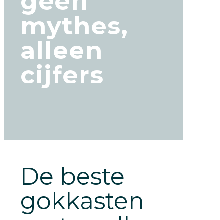
geen
mythes,
alleen
cijfers
De beste
gokkasten