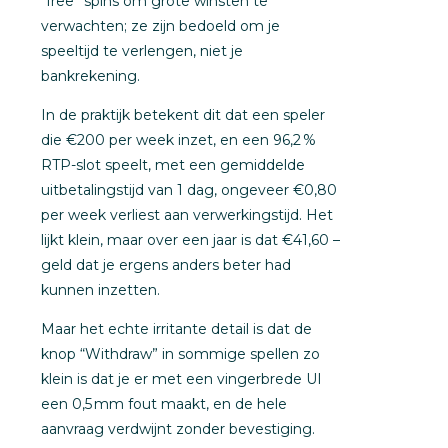
“free” spins om grote winsten te
verwachten; ze zijn bedoeld om je
speeltijd te verlengen, niet je
bankrekening.
In de praktijk betekent dit dat een speler
die €200 per week inzet, en een 96,2 %
RTP-slot speelt, met een gemiddelde
uitbetalingstijd van 1 dag, ongeveer €0,80
per week verliest aan verwerkingstijd. Het
lijkt klein, maar over een jaar is dat €41,60 –
geld dat je ergens anders beter had
kunnen inzetten.
Maar het echte irritante detail is dat de
knop “Withdraw” in sommige spellen zo
klein is dat je er met een vingerbrede UI
een 0,5 mm fout maakt, en de hele
aanvraag verdwijnt zonder bevestiging.