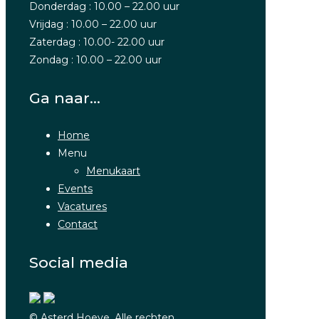
Donderdag : 10.00 – 22.00 uur
Vrijdag : 10.00 – 22.00 uur
Zaterdag : 10.00- 22.00 uur
Zondag : 10.00 – 22.00 uur
Ga naar…
Home
Menu
Menukaart
Events
Vacatures
Contact
Social media
© Asterd Hoeve. Alle rechten