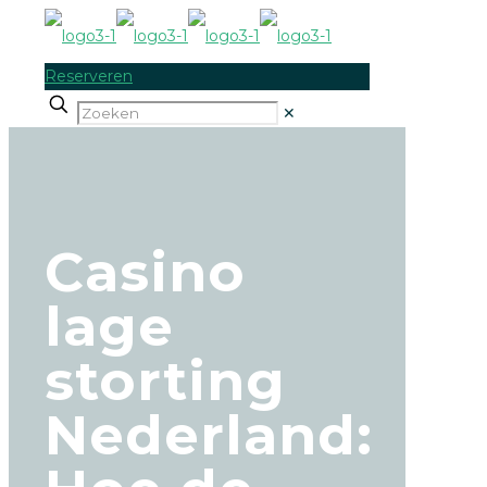
Reserveren
✕
Casino
lage
storting
Nederland: