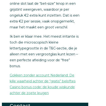
online slot laat de “bet‑size” knop in een
grijstint weergeven, waardoor je per
ongeluk €2 extra kunt inzetten. Dat is een
extra €2 per sessie, vaak onopgemerkt,
maar het maakt een groot verschil.
Ik ben er klaar mee. Het meest irritante is
toch die microscopisch kleine
lettertypegrootte in de T&C‑sectie, die je
alleen met een vergrootglas kunt lezen –
een perfecte afleiding voor de “free”
bonus.
Gokken zonder account Nederland: De
kille waarheid achter de “gratis” beloftes
Casino bonus code: de koude wiskunde
achter de zoete leugen
Contact