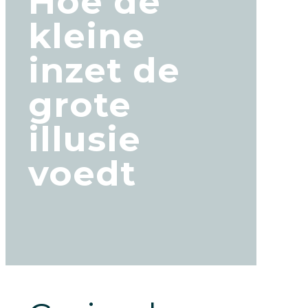
Hoe de
kleine
inzet de
grote
illusie
voedt