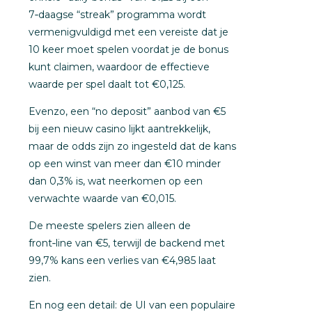
7‑daagse “streak” programma wordt
vermenigvuldigd met een vereiste dat je
10 keer moet spelen voordat je de bonus
kunt claimen, waardoor de effectieve
waarde per spel daalt tot €0,125.
Evenzo, een “no deposit” aanbod van €5
bij een nieuw casino lijkt aantrekkelijk,
maar de odds zijn zo ingesteld dat de kans
op een winst van meer dan €10 minder
dan 0,3% is, wat neerkomen op een
verwachte waarde van €0,015.
De meeste spelers zien alleen de
front‑line van €5, terwijl de backend met
99,7% kans een verlies van €4,985 laat
zien.
En nog een detail: de UI van een populaire