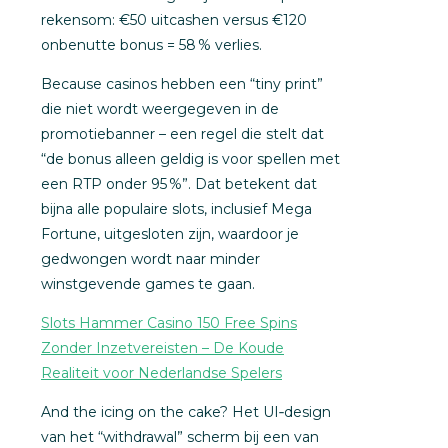
rekensom: €50 uitcashen versus €120
onbenutte bonus = 58 % verlies.
Because casinos hebben een “tiny print”
die niet wordt weergegeven in de
promotiebanner – een regel die stelt dat
“de bonus alleen geldig is voor spellen met
een RTP onder 95 %”. Dat betekent dat
bijna alle populaire slots, inclusief Mega
Fortune, uitgesloten zijn, waardoor je
gedwongen wordt naar minder
winstgevende games te gaan.
Slots Hammer Casino 150 Free Spins
Zonder Inzetvereisten – De Koude
Realiteit voor Nederlandse Spelers
And the icing on the cake? Het UI‑design
van het “withdrawal” scherm bij een van