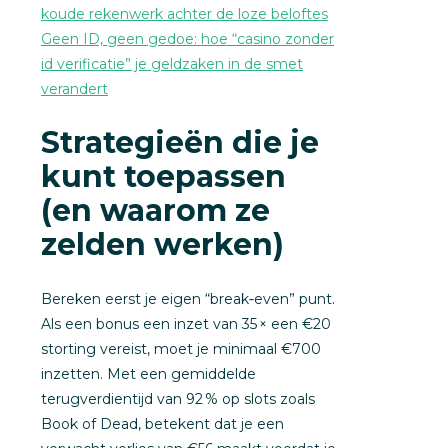
koude rekenwerk achter de loze beloftes
Geen ID, geen gedoe: hoe “casino zonder
id verificatie” je geldzaken in de smet
verandert
Strategieën die je
kunt toepassen
(en waarom ze
zelden werken)
Bereken eerst je eigen “break‑even” punt.
Als een bonus een inzet van 35 × een €20
storting vereist, moet je minimaal €700
inzetten. Met een gemiddelde
terugverdientijd van 92 % op slots zoals
Book of Dead, betekent dat je een