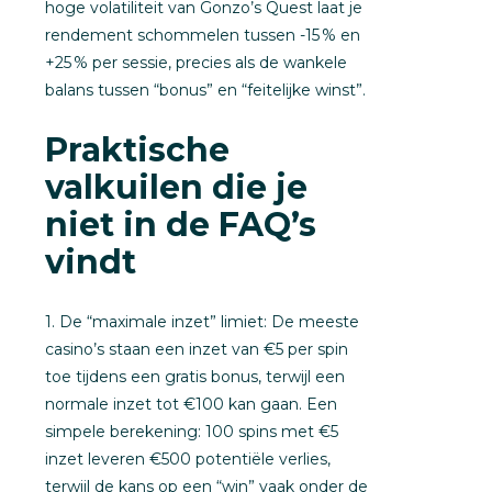
hoge volatiliteit van Gonzo’s Quest laat je
rendement schommelen tussen -15 % en
+25 % per sessie, precies als de wankele
balans tussen “bonus” en “feitelijke winst”.
Praktische
valkuilen die je
niet in de FAQ’s
vindt
1. De “maximale inzet” limiet: De meeste
casino’s staan een inzet van €5 per spin
toe tijdens een gratis bonus, terwijl een
normale inzet tot €100 kan gaan. Een
simpele berekening: 100 spins met €5
inzet leveren €500 potentiële verlies,
terwijl de kans op een “win” vaak onder de