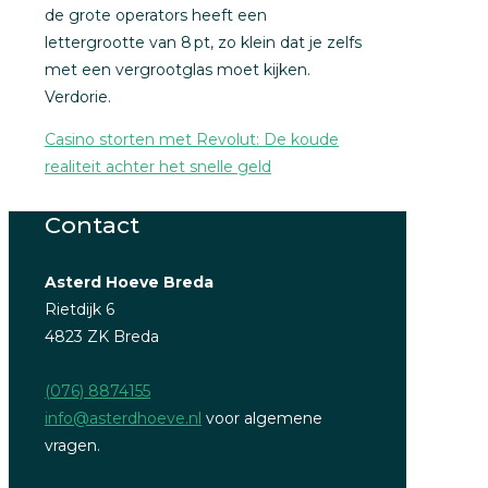
de grote operators heeft een
lettergrootte van 8 pt, zo klein dat je zelfs
met een vergrootglas moet kijken.
Verdorie.
Casino storten met Revolut: De koude
realiteit achter het snelle geld
Contact
Asterd Hoeve Breda
Rietdijk 6
4823 ZK Breda
(076) 8874155
info@asterdhoeve.nl
voor algemene
vragen.